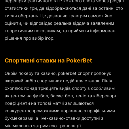
перевірки фактичного RTP кожного слота через розділ
статистики гри, де відображаються дані за останні сто
тисяч обертань. Це дозволяє гравцям самостійно
оцінити, чи відповідає реальна віддача заявленим
теоретичним показникам, та приймати інформовані
рішення про вибір ігор.
Спортивні ставки на PokerBet
Окрім покеру та казино, pokerbet спорт пропонує
широкий вибір спортивних подій для ставок. Лінія
охоплює понад тридцять видів спорту з особливим
акцентом на футбол, баскетбол, теніс та кіберспорт.
Коефіцієнти на топові матчі залишаються
конкурентоспроможними порівняно з профільними
букмекерами, а live-казино-ставки доступні з
мінімальною затримкою трансляції.