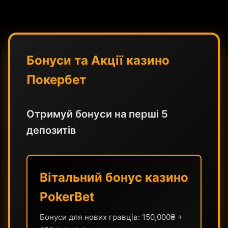
Бонуси та Акції казино
Покербет
Отримуй бонуси на перші 5
депозитів
Вітальний бонус казино
PokerBet
Бонуси для нових гравців: 150,000₴ +