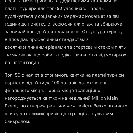
десять тисяч гривень та додатковими квитками на
платні турніри для топ-50 учасників. Пароль
публікується у соціальних мережах PokerBet за дві
години до початку, створюючи ажіотаж та збираючи
зазвичай понад п'ятсот учасників. Структура турніру
відповідає професійним стандартам з
десятихвилинними рівнями та стартовим стеком п'ять
тисяч фішок, що робить подію тривалістю від чотирьох
до шести годин.
Топ-50 фіналістів отримують квитки на платні турніри
вартістю від п'яти до 109 доларів залежно від
фінального місця. Перше місце традиційно
нагороджується квитком на недільний Million Main
Event, що створює реальну можливість безкоштовного
шляху до великих призів для гравців з нульовим
банкролом.