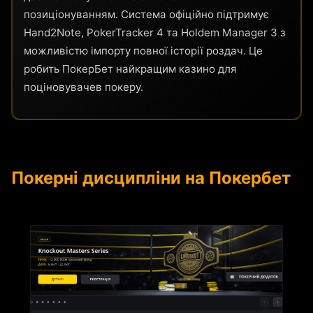
позиціонуванням. Система офіційно підтримує
Hand2Note, PokerTracker 4 та Holdem Manager 3 з
можливістю імпорту повної історії роздач. Це
робить ПокерБет найкращим казино для
поціновувачев покеру.
Покерні дисципліни на Покербет