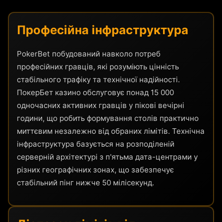
Професійна інфраструктура
PokerBet побудований навколо потреб
професійних гравців, які розуміють цінність
стабільного трафіку та технічної надійності.
ПокерБет казино обслуговує понад 15 000
одночасних активних гравців у пікові вечірні
години, що робить формування столів практично
миттєвим незалежно від обраних лімітів. Технічна
інфраструктура базується на розподіленій
серверній архітектурі з п'ятьма дата-центрами у
різних географічних зонах, що забезпечує
стабільний пінг нижче 50 мілісекунд.