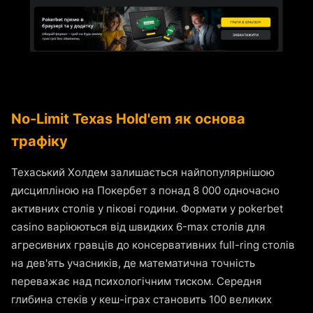
No-Limit Texas Hold'em як основа
трафіку
Техаський Холдем залишається найпопулярнішою
дисципліною на Покербет з понад 8 000 одночасно
активних столів у пікові години. Формати у pokerbet
casino варіюються від швидких 6-max столів для
агресивних гравців до консервативних full-ring столів
на дев'ять учасників, де математична точність
переважає над психологічним тиском. Середня
глибина стеків у кеш-іграх становить 100 великих