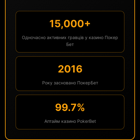
15,000+
Одночасно активних гравців у казино Покер
Бет
2016
Року засновано ПокерБет
99.7%
Аптайм казино PokerBet